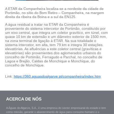
A ETAR da Companheira localiza-se a nordeste da cidade de
Portimão, no sítio do Bom Retiro – Companheira, na margem
direita da ribeira da Boina e a sul da EN125.
A água residual a tratar na ETAR da Companheira é
proveniente do sistema intercetor de Portimão, constituído por
um eixo central, que integra um coletor gravítico, em túnel, com
quase 10 km de extensão e um diâmetro exterior de 1500 mm,
na zona terminal de ligação à ETAR. Na sua totalidade o
sistema intercetor, em alta, tem 79 km e integra 30 estações
elevatórias. As afluências a este coletor central (gravíticas e
elevatórias) são provenientes dos aglomerados urbanos do
concelho de Portimão, Ferragudo e Parchal, no concelho de
Lagoa e Brejão, Caldas de Monchique e Monchique, do
concelho de Monchique.
Link:
https://360.aguasdoalgarve.pt/companheira/index.htm
ACERCA DE NÓS
A Águas do Algarve, S.A., é uma empresa do sector empresarial do estado e tem
como missão, garantir o abastecimento de água para consumo humano e o